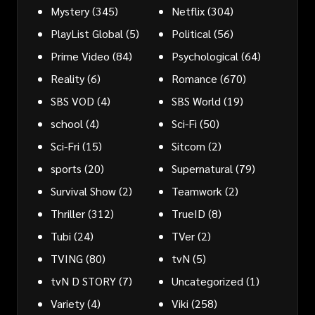
Mystery
(345)
Netflix
(304)
PlayList Global
(5)
Political
(56)
Prime Video
(84)
Psychological
(64)
Reality
(6)
Romance
(670)
SBS VOD
(4)
SBS World
(19)
school
(4)
Sci-Fi
(50)
Sci-Fri
(15)
Sitcom
(2)
sports
(20)
Supernatural
(79)
Survival Show
(2)
Teamwork
(2)
Thriller
(312)
TrueID
(8)
Tubi
(24)
TVer
(2)
TVING
(80)
tvN
(5)
tvN D STORY
(7)
Uncategorized
(1)
Variety
(4)
Viki
(258)