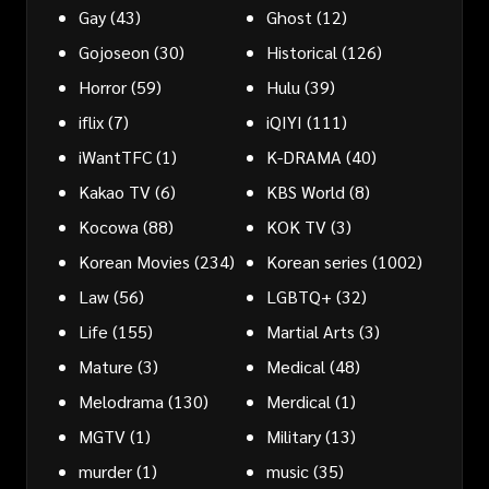
Gay
(43)
Ghost
(12)
Gojoseon
(30)
Historical
(126)
Horror
(59)
Hulu
(39)
iflix
(7)
iQIYI
(111)
iWantTFC
(1)
K-DRAMA
(40)
Kakao TV
(6)
KBS World
(8)
Kocowa
(88)
KOK TV
(3)
Korean Movies
(234)
Korean series
(1002)
Law
(56)
LGBTQ+
(32)
Life
(155)
Martial Arts
(3)
Mature
(3)
Medical
(48)
Melodrama
(130)
Merdical
(1)
MGTV
(1)
Military
(13)
murder
(1)
music
(35)