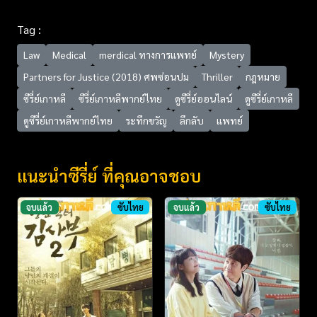
Tag :
Law
Medical
merdical ทางการแพทย์
Mystery
Partners for Justice (2018) ศพซ่อนปม
Thriller
กฎหมาย
ซีรี่ย์เกาหลี
ซีรี่ย์เกาหลีพากย์ไทย
ดูซีรี่ย์ออนไลน์
ดูซีรี่ย์เกาหลี
ดูซีรี่ย์เกาหลีพากย์ไทย
ระทึกขวัญ
ลึกลับ
แพทย์
แนะนำซีรี่ย์ ที่คุณอาจชอบ
จบแล้ว
ซับไทย
จบแล้ว
ซับไทย