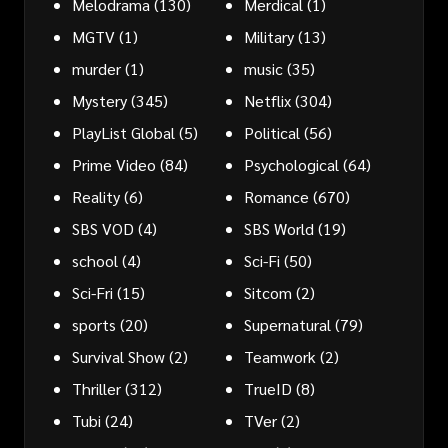
Melodrama
(130)
Merdical
(1)
MGTV
(1)
Military
(13)
murder
(1)
music
(35)
Mystery
(345)
Netflix
(304)
PlayList Global
(5)
Political
(56)
Prime Video
(84)
Psychological
(64)
Reality
(6)
Romance
(670)
SBS VOD
(4)
SBS World
(19)
school
(4)
Sci-Fi
(50)
Sci-Fri
(15)
Sitcom
(2)
sports
(20)
Supernatural
(79)
Survival Show
(2)
Teamwork
(2)
Thriller
(312)
TrueID
(8)
Tubi
(24)
TVer
(2)