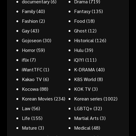
documentary
(6)
Drama
(719)
Family
(40)
Fantasy
(135)
Fashion
(2)
Food
(18)
Gay
(43)
Ghost
(12)
Gojoseon
(30)
Historical
(126)
Horror
(59)
Hulu
(39)
iflix
(7)
iQIYI
(111)
iWantTFC
(1)
K-DRAMA
(40)
Kakao TV
(6)
KBS World
(8)
Kocowa
(88)
KOK TV
(3)
Korean Movies
(234)
Korean series
(1002)
Law
(56)
LGBTQ+
(32)
Life
(155)
Martial Arts
(3)
Mature
(3)
Medical
(48)