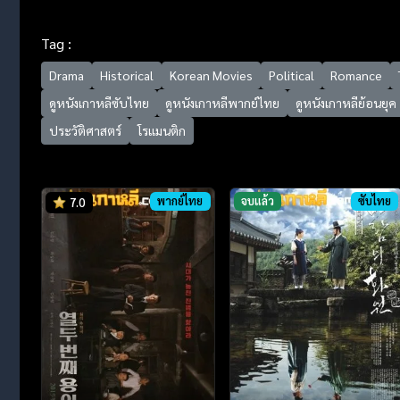
Tag :
Drama
Historical
Korean Movies
Political
Romance
ดูหนังเกาหลีซับไทย
ดูหนังเกาหลีพากย์ไทย
ดูหนังเกาหลีย้อนยุค
ประวัติศาสตร์
โรแมนติก
พากย์ไทย
จบแล้ว
ซับไทย
7.0