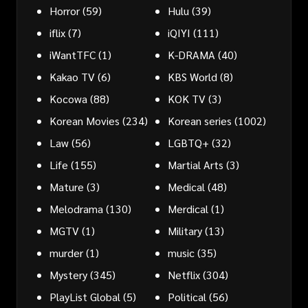
Horror
(59)
Hulu
(39)
iflix
(7)
iQIYI
(111)
iWantTFC
(1)
K-DRAMA
(40)
Kakao TV
(6)
KBS World
(8)
Kocowa
(88)
KOK TV
(3)
Korean Movies
(234)
Korean series
(1002)
Law
(56)
LGBTQ+
(32)
Life
(155)
Martial Arts
(3)
Mature
(3)
Medical
(48)
Melodrama
(130)
Merdical
(1)
MGTV
(1)
Military
(13)
murder
(1)
music
(35)
Mystery
(345)
Netflix
(304)
PlayList Global
(5)
Political
(56)