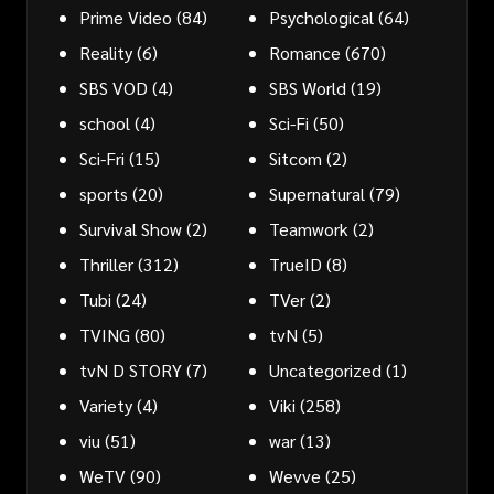
Prime Video
(84)
Psychological
(64)
Reality
(6)
Romance
(670)
SBS VOD
(4)
SBS World
(19)
school
(4)
Sci-Fi
(50)
Sci-Fri
(15)
Sitcom
(2)
sports
(20)
Supernatural
(79)
Survival Show
(2)
Teamwork
(2)
Thriller
(312)
TrueID
(8)
Tubi
(24)
TVer
(2)
TVING
(80)
tvN
(5)
tvN D STORY
(7)
Uncategorized
(1)
Variety
(4)
Viki
(258)
viu
(51)
war
(13)
WeTV
(90)
Wevve
(25)