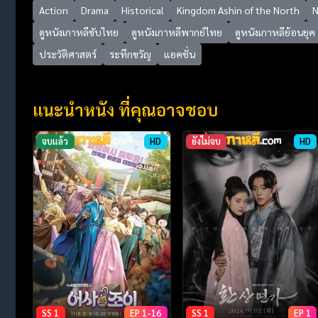
Action
Drama
Historical
Kingdom Ashin of the North
N
ดูหนังเกาหลีซับไทย
ดูหนังเกาหลีพากย์ไทย
ดูหนังเกาหลีย้อนยุค
ประวัติศาสตร์
ระทึกขวัญ
แอคชั่น
แนะนำหนัง ที่คุณอาจชอบ
จบแล้ว
HD
ยังไม่จบ
HD
SS 1
EP 1-16
SS 1
EP 1