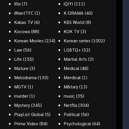
iflix
(7)
iQIYI
(111)
iWantTFC
(1)
K-DRAMA
(40)
Kakao TV
(6)
KBS World
(8)
Kocowa
(88)
KOK TV
(3)
Korean Movies
(234)
Korean series
(1002)
Law
(56)
LGBTQ+
(32)
Life
(155)
Martial Arts
(3)
Mature
(3)
Medical
(48)
Melodrama
(130)
Merdical
(1)
MGTV
(1)
Military
(13)
murder
(1)
music
(35)
Mystery
(345)
Netflix
(304)
PlayList Global
(5)
Political
(56)
Prime Video
(84)
Psychological
(64)