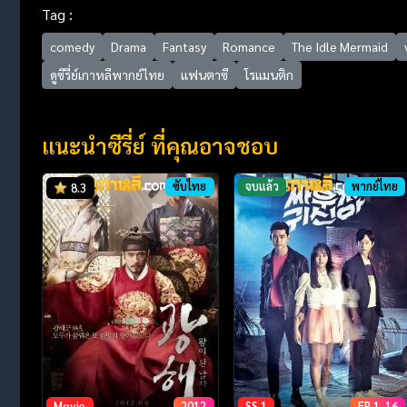
Tag :
comedy
Drama
Fantasy
Romance
The Idle Mermaid
ดูซีรี่ย์เกาหลีพากย์ไทย
แฟนตาซี
โรแมนติก
แนะนำซีรี่ย์ ที่คุณอาจชอบ
ซับไทย
จบแล้ว
พากย์ไทย
8.3
Movie
2012
SS 1
EP 1-16