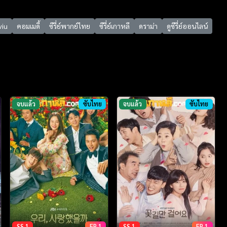
viu
คอมเมดี้
ซีรี่ย์พากย์ไทย
ซีรี่ย์เกาหลี
ดราม่า
ดูซีรี่ย์ออนไลน์
จบแล้ว
ซับไทย
จบแล้ว
ซับไทย
SS 1
EP 1
SS 1
EP 1