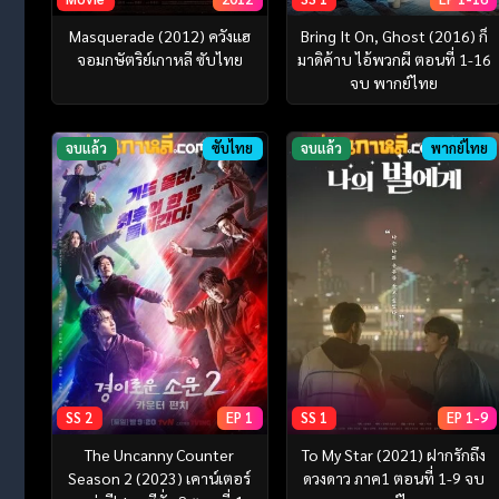
Masquerade (2012) ควังแฮ
Bring It On, Ghost (2016) ก็
จอมกษัตริย์เกาหลี ซับไทย
มาดิค้าบ ไอ้พวกผี ตอนที่ 1-16
จบ พากย์ไทย
จบแล้ว
ซับไทย
จบแล้ว
พากย์ไทย
SS 2
EP 1
SS 1
EP 1-9
The Uncanny Counter
To My Star (2021) ฝากรักถึง
Season 2 (2023) เคาน์เตอร์
ดวงดาว ภาค1 ตอนที่ 1-9 จบ