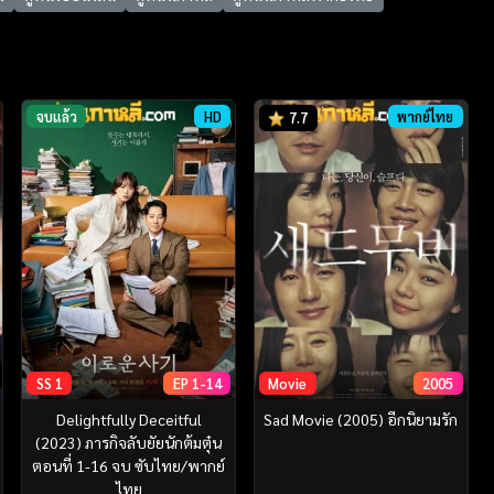
จบแล้ว
HD
พากย์ไทย
7.7
SS 1
EP 1-14
Movie
2005
Delightfully Deceitful
Sad Movie (2005) อีกนิยามรัก
(2023) ภารกิจลับยัยนักต้มตุ๋น
ตอนที่ 1-16 จบ ซับไทย/พากย์
ไทย