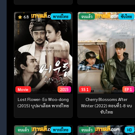
พากย์ไทย
จบแล้ว
ซับไทย
6.8
Movie
2015
SS 1
EP 1
Lost Flower- Eo Woo-dong
Cherry Blossoms After
(2015) บุปผาเลือด พากย์ไทย
Winter (2022) ตอนที่1-8 จบ
ซับไทย
จบแล้ว
พากย์ไทย
จบแล้ว
HD