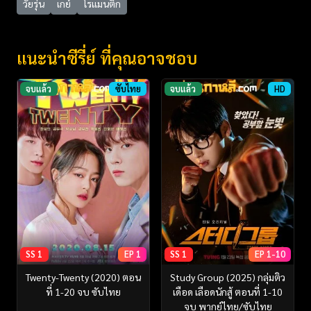
วัยรุ่น
เกย์
โรแมนติก
แนะนำซีรี่ย์ ที่คุณอาจชอบ
จบแล้ว
ซับไทย
จบแล้ว
HD
SS 1
EP 1
SS 1
EP 1-10
Twenty-Twenty (2020) ตอน
Study Group (2025) กลุ่มติว
ที่ 1-20 จบ ซับไทย
เดือด เลือดนักสู้ ตอนที่ 1-10
จบ พากย์ไทย/ซับไทย