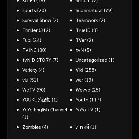
Sci-Fri
(15)
Sitcom
(2)
sports
(20)
Supernatural
(79)
Survival Show
(2)
Teamwork
(2)
Thriller
(312)
TrueID
(8)
Tubi
(24)
TVer
(2)
TVING
(80)
tvN
(5)
tvN D STORY
(7)
Uncategorized
(1)
Variety
(4)
Viki
(258)
viu
(51)
war
(13)
WeTV
(90)
Wevve
(25)
YOUKU(优酷)
(1)
Youth
(117)
YoYo English Channel
YoYo TV
(1)
(1)
Zombies
(4)
สารคดี
(1)