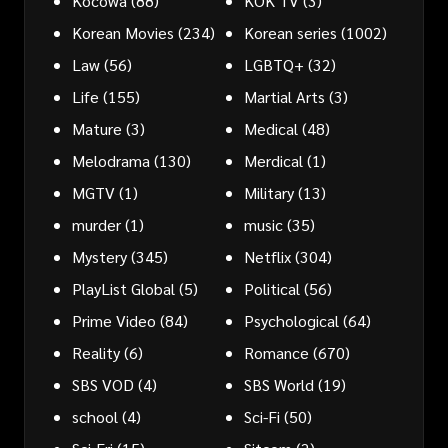
Kocowa
(88)
KOK TV
(3)
Korean Movies
(234)
Korean series
(1002)
Law
(56)
LGBTQ+
(32)
Life
(155)
Martial Arts
(3)
Mature
(3)
Medical
(48)
Melodrama
(130)
Merdical
(1)
MGTV
(1)
Military
(13)
murder
(1)
music
(35)
Mystery
(345)
Netflix
(304)
PlayList Global
(5)
Political
(56)
Prime Video
(84)
Psychological
(64)
Reality
(6)
Romance
(670)
SBS VOD
(4)
SBS World
(19)
school
(4)
Sci-Fi
(50)