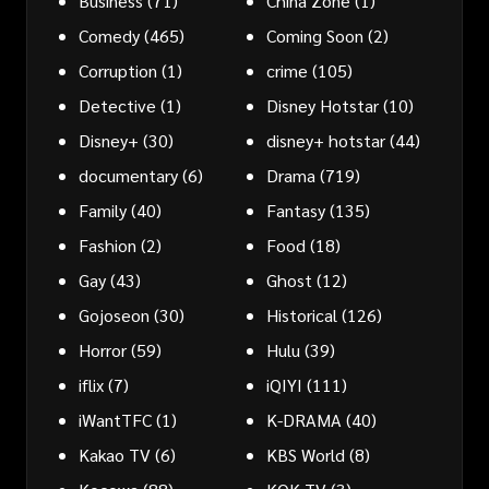
Business
(71)
China Zone
(1)
Comedy
(465)
Coming Soon
(2)
Corruption
(1)
crime
(105)
Detective
(1)
Disney Hotstar
(10)
Disney+
(30)
disney+ hotstar
(44)
documentary
(6)
Drama
(719)
Family
(40)
Fantasy
(135)
Fashion
(2)
Food
(18)
Gay
(43)
Ghost
(12)
Gojoseon
(30)
Historical
(126)
Horror
(59)
Hulu
(39)
iflix
(7)
iQIYI
(111)
iWantTFC
(1)
K-DRAMA
(40)
Kakao TV
(6)
KBS World
(8)