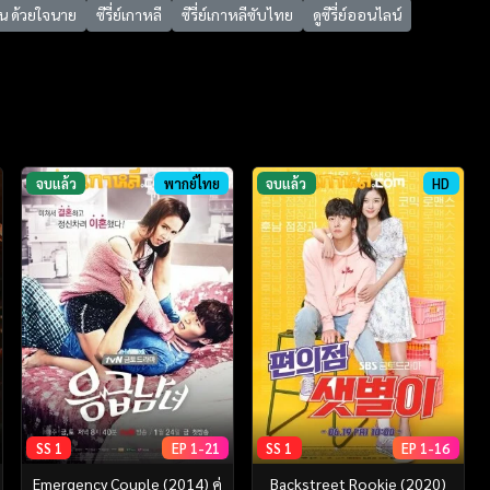
ัน ด้วยใจนาย
ซีรี่ย์เกาหลี
ซีรี่ย์เกาหลีซับไทย
ดูซีรี่ย์ออนไลน์
จบแล้ว
พากย์ไทย
จบแล้ว
HD
SS 1
EP 1-21
SS 1
EP 1-16
Emergency Couple (2014) คู่
Backstreet Rookie (2020)