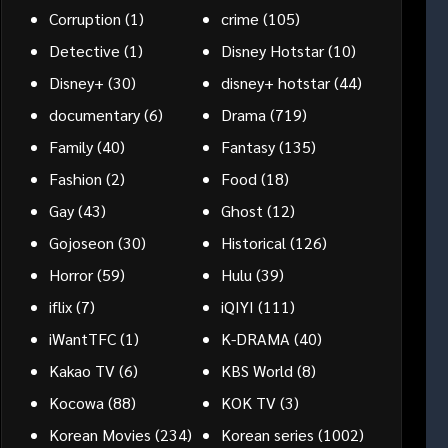
Corruption
(1)
crime
(105)
Detective
(1)
Disney Hotstar
(10)
Disney+
(30)
disney+ hotstar
(44)
documentary
(6)
Drama
(719)
Family
(40)
Fantasy
(135)
Fashion
(2)
Food
(18)
Gay
(43)
Ghost
(12)
Gojoseon
(30)
Historical
(126)
Horror
(59)
Hulu
(39)
iflix
(7)
iQIYI
(111)
iWantTFC
(1)
K-DRAMA
(40)
Kakao TV
(6)
KBS World
(8)
Kocowa
(88)
KOK TV
(3)
Korean Movies
(234)
Korean series
(1002)