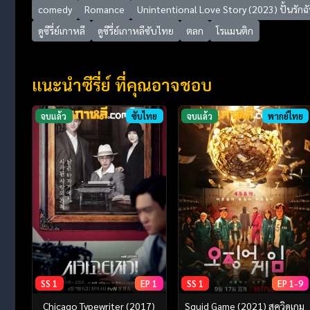
comedy
Romance
Unintentional Love Story (2023) ปั้นรักฉ
ดูซีรี่ย์เกาหลี
ดูซีรี่ย์เกาหลีซับไทย
ตลก
โรแมนติก
แนะนำซีรี่ย์ ที่คุณอาจชอบ
จบแล้ว
ซับไทย
จบแล้ว
พากย์ไทย
SS 1
EP 1
SS 1
EP 1-9
Chicago Typewriter (2017)
Squid Game (2021) สควิดเกม