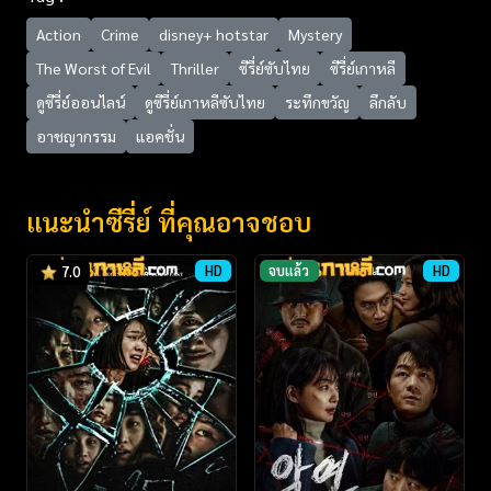
Action
Crime
disney+ hotstar
Mystery
The Worst of Evil
Thriller
ซีรี่ย์ซับไทย
ซีรี่ย์เกาหลี
ดูซีรี่ย์ออนไลน์
ดูซีรี่ย์เกาหลีซับไทย
ระทึกขวัญ
ลึกลับ
อาชญากรรม
แอคชั่น
แนะนำซีรี่ย์ ที่คุณอาจชอบ
HD
จบแล้ว
HD
7.0