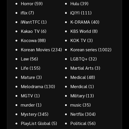
Horror
(59)
Hulu
(39)
iflix
(7)
iQIYI
(111)
iWantTFC
(1)
K-DRAMA
(40)
Kakao TV
(6)
KBS World
(8)
Kocowa
(88)
KOK TV
(3)
Korean Movies
(234)
Korean series
(1002)
Law
(56)
LGBTQ+
(32)
Life
(155)
Martial Arts
(3)
Mature
(3)
Medical
(48)
Melodrama
(130)
Merdical
(1)
MGTV
(1)
Military
(13)
murder
(1)
music
(35)
Mystery
(345)
Netflix
(304)
PlayList Global
(5)
Political
(56)