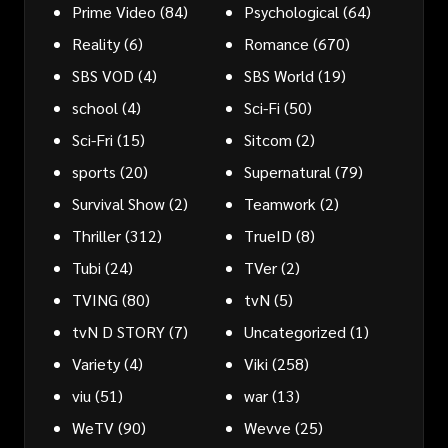
Prime Video
(84)
Psychological
(64)
Reality
(6)
Romance
(670)
SBS VOD
(4)
SBS World
(19)
school
(4)
Sci-Fi
(50)
Sci-Fri
(15)
Sitcom
(2)
sports
(20)
Supernatural
(79)
Survival Show
(2)
Teamwork
(2)
Thriller
(312)
TrueID
(8)
Tubi
(24)
TVer
(2)
TVING
(80)
tvN
(5)
tvN D STORY
(7)
Uncategorized
(1)
Variety
(4)
Viki
(258)
viu
(51)
war
(13)
WeTV
(90)
Wevve
(25)