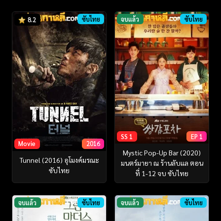
ซับไทย
จบแล้ว
ซับไทย
8.2
SS 1
EP 1
Movie
2016
Mystic Pop-Up Bar (2020)
Tunnel (2016) อุโมงค์มรณะ
มนตร์มายา ณ ร้านลับแล ตอน
ซับไทย
ที่ 1-12 จบ ซับไทย
จบแล้ว
ซับไทย
จบแล้ว
ซับไทย