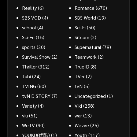
Reality
(6)
Romance
(670)
SBS VOD
(4)
SBS World
(19)
school
(4)
Sci-Fi
(50)
Sci-Fri
(15)
Sitcom
(2)
sports
(20)
Supernatural
(79)
Survival Show
(2)
Teamwork
(2)
Thriller
(312)
TrueID
(8)
Tubi
(24)
TVer
(2)
TVING
(80)
tvN
(5)
tvN D STORY
(7)
Uncategorized
(1)
Variety
(4)
Viki
(258)
viu
(51)
war
(13)
WeTV
(90)
Wevve
(25)
YOUKU(优酷)
(1)
Youth
(117)