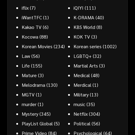
iflix
(7)
iQIYI
(111)
iWantTFC
(1)
K-DRAMA
(40)
Kakao TV
(6)
KBS World
(8)
Kocowa
(88)
KOK TV
(3)
Korean Movies
(234)
Korean series
(1002)
Law
(56)
LGBTQ+
(32)
Life
(155)
Martial Arts
(3)
Mature
(3)
Medical
(48)
Melodrama
(130)
Merdical
(1)
MGTV
(1)
Military
(13)
murder
(1)
music
(35)
Mystery
(345)
Netflix
(304)
PlayList Global
(5)
Political
(56)
Prime Video
(84)
Psychological
(64)