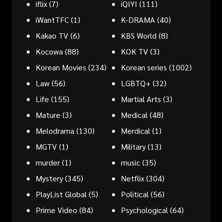
iflix
(7)
iQIYI
(111)
iWantTFC
(1)
K-DRAMA
(40)
Kakao TV
(6)
KBS World
(8)
Kocowa
(88)
KOK TV
(3)
Korean Movies
(234)
Korean series
(1002)
Law
(56)
LGBTQ+
(32)
Life
(155)
Martial Arts
(3)
Mature
(3)
Medical
(48)
Melodrama
(130)
Merdical
(1)
MGTV
(1)
Military
(13)
murder
(1)
music
(35)
Mystery
(345)
Netflix
(304)
PlayList Global
(5)
Political
(56)
Prime Video
(84)
Psychological
(64)