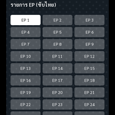
รายการ EP
(ซับไทย)
EP 1
EP 2
EP 3
EP 4
EP 5
EP 6
EP 7
EP 8
EP 9
EP 10
EP 11
EP 12
EP 13
EP 14
EP 15
EP 16
EP 17
EP 18
EP 19
EP 20
EP 21
EP 22
EP 23
EP 24