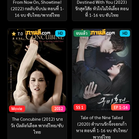
From Now On, Showtime!
Destined With You (2023)
(2022) กลลับจับปม ตอนที่ 1-
รักสุดวิสัย หัวใจไม่ให้เลี่ยง ตอน
16 จบ ซับไทย/พากย์ไทย
ที่ 1-16 จบ ซับไทย
HD
จบแล้ว
HD
7.0
SS 1
EP 1-16
Movie
2012
Tale of the Nine Tailed
The Concubine (2012) นาง
(2020) ตำนานรักจิ้งจอกเก้า
วัง บัลลังก์เลือด พากย์ไทย/ซับ
หาง ตอนที่ 1-16 จบ ซับไทย/
ไทย
พากย์ไทย