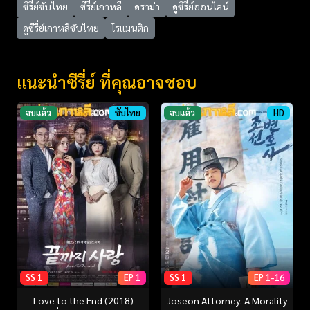
ซีรี่ย์ซับไทย
ซีรี่ย์เกาหลี
ดราม่า
ดูซีรี่ย์ออนไลน์
ดูซีรี่ย์เกาหลีซับไทย
โรแมนติก
แนะนำซีรี่ย์ ที่คุณอาจชอบ
จบแล้ว
ซับไทย
จบแล้ว
HD
SS 1
EP 1
SS 1
EP 1-16
Love to the End (2018)
Joseon Attorney: A Morality