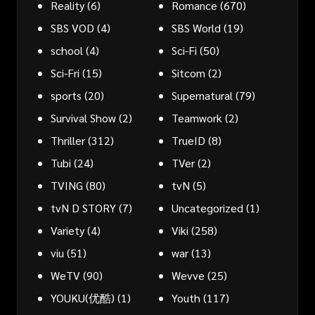
Reality
(6)
Romance
(670)
SBS VOD
(4)
SBS World
(19)
school
(4)
Sci-Fi
(50)
Sci-Fri
(15)
Sitcom
(2)
sports
(20)
Supernatural
(79)
Survival Show
(2)
Teamwork
(2)
Thriller
(312)
TrueID
(8)
Tubi
(24)
TVer
(2)
TVING
(80)
tvN
(5)
tvN D STORY
(7)
Uncategorized
(1)
Variety
(4)
Viki
(258)
viu
(51)
war
(13)
WeTV
(90)
Wevve
(25)
YOUKU(优酷)
(1)
Youth
(117)