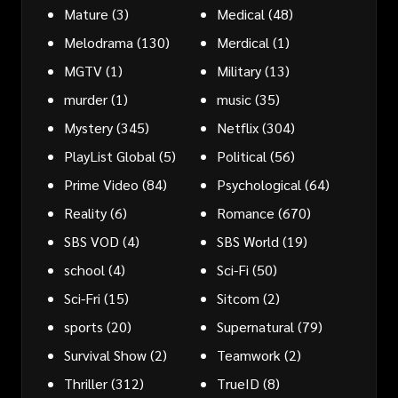
Mature
(3)
Medical
(48)
Melodrama
(130)
Merdical
(1)
MGTV
(1)
Military
(13)
murder
(1)
music
(35)
Mystery
(345)
Netflix
(304)
PlayList Global
(5)
Political
(56)
Prime Video
(84)
Psychological
(64)
Reality
(6)
Romance
(670)
SBS VOD
(4)
SBS World
(19)
school
(4)
Sci-Fi
(50)
Sci-Fri
(15)
Sitcom
(2)
sports
(20)
Supernatural
(79)
Survival Show
(2)
Teamwork
(2)
Thriller
(312)
TrueID
(8)