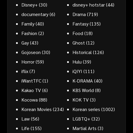
Disney+
(30)
disney+ hotstar
(44)
documentary
(6)
Drama
(719)
Family
(40)
Fantasy
(135)
Fashion
(2)
Food
(18)
Gay
(43)
Ghost
(12)
Gojoseon
(30)
Historical
(126)
Horror
(59)
Hulu
(39)
iflix
(7)
iQIYI
(111)
iWantTFC
(1)
K-DRAMA
(40)
Kakao TV
(6)
KBS World
(8)
Kocowa
(88)
KOK TV
(3)
Korean Movies
(234)
Korean series
(1002)
Law
(56)
LGBTQ+
(32)
Life
(155)
Martial Arts
(3)