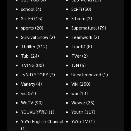
school
(4)
Sci-Fi
(50)
Sci-Fri
(15)
Sitcom
(2)
sports
(20)
Supernatural
(79)
Survival Show
(2)
Teamwork
(2)
Thriller
(312)
TrueID
(8)
Tubi
(24)
TVer
(2)
TVING
(80)
tvN
(5)
tvN D STORY
(7)
Uncategorized
(1)
Variety
(4)
Viki
(258)
viu
(51)
war
(13)
WeTV
(90)
Wevve
(25)
YOUKU(优酷)
(1)
Youth
(117)
YoYo English Channel
YoYo TV
(1)
(1)