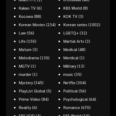
Kakao TV
(6)
KBS World
(8)
Kocowa
(88)
KOK TV
(3)
Korean Movies
(234)
Korean series
(1002)
Law
(56)
LGBTQ+
(32)
Life
(155)
Martial Arts
(3)
Mature
(3)
Medical
(48)
Melodrama
(130)
Merdical
(1)
MGTV
(1)
Military
(13)
murder
(1)
music
(35)
Mystery
(345)
Netflix
(304)
PlayList Global
(5)
Political
(56)
Prime Video
(84)
Psychological
(64)
Reality
(6)
Romance
(670)
SBS VOD
(4)
SBS World
(19)