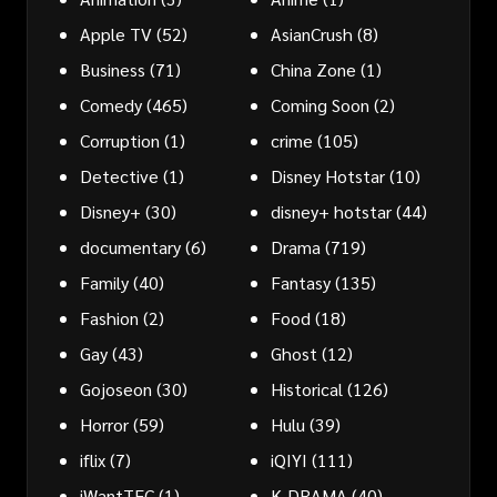
Apple TV
(52)
AsianCrush
(8)
Business
(71)
China Zone
(1)
Comedy
(465)
Coming Soon
(2)
Corruption
(1)
crime
(105)
Detective
(1)
Disney Hotstar
(10)
Disney+
(30)
disney+ hotstar
(44)
documentary
(6)
Drama
(719)
Family
(40)
Fantasy
(135)
Fashion
(2)
Food
(18)
Gay
(43)
Ghost
(12)
Gojoseon
(30)
Historical
(126)
Horror
(59)
Hulu
(39)
iflix
(7)
iQIYI
(111)
iWantTFC
(1)
K-DRAMA
(40)