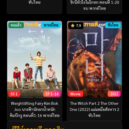
ซับไทย
รักนี้หัวใจไม่โกหก ตอนที่ 1-20
จบ พากย์ไทย
จบแล้ว
พากย์ไทย
ซับไทย
7.9
SS 1
EP 1-16
Movie
2022
Weightlifting Fairy Kim Bok
The Witch Part 2 The Other
Joo นางฟ้านักยกน้ำหนัก
One (2022) แม่มดมือสังหาร 2
คิมบ๊กจู ตอนที่1-16 พากย์ไทย
ซับไทย