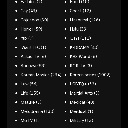
Fashion
(2)
Food
(18)
Gay
(43)
Ghost
(12)
Gojoseon
(30)
Historical
(126)
Horror
(59)
Hulu
(39)
iflix
(7)
iQIYI
(111)
iWantTFC
(1)
K-DRAMA
(40)
Kakao TV
(6)
KBS World
(8)
Kocowa
(88)
KOK TV
(3)
Korean Movies
(234)
Korean series
(1002)
Law
(56)
LGBTQ+
(32)
Life
(155)
Martial Arts
(3)
Mature
(3)
Medical
(48)
Melodrama
(130)
Merdical
(1)
MGTV
(1)
Military
(13)