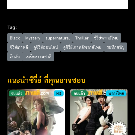
Tag :
Black
Mystery
supernatural
Thriller
ซีรี่ย์พากย์ไทย
ซีรี่ย์เกาหลี
ดูซีรี่ย์ออนไลน์
ดูซีรี่ย์เกาหลีพากย์ไทย
ระทึกขวัญ
ลึกลับ
เหนือธรรมชาติ
แนะนำซีรี่ย์ ที่คุณอาจชอบ
จบแล้ว
HD
จบแล้ว
พากย์ไทย