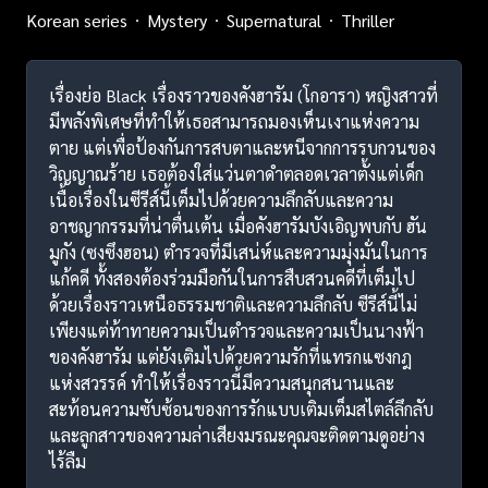
Korean series
Mystery
Supernatural
Thriller
เรื่องย่อ Black เรื่องราวของคังฮารัม (โกอารา) หญิงสาวที่
มีพลังพิเศษที่ทำให้เธอสามารถมองเห็นเงาแห่งความ
ตาย แต่เพื่อป้องกันการสบตาและหนีจากการรบกวนของ
วิญญาณร้าย เธอต้องใส่แว่นตาดำตลอดเวลาตั้งแต่เด็ก
เนื้อเรื่องในซีรีส์นี้เต็มไปด้วยความลึกลับและความ
อาชญากรรมที่น่าตื่นเต้น เมื่อคังฮารัมบังเอิญพบกับ ฮัน
มูกัง (ซงซึงฮอน) ตำรวจที่มีเสน่ห์และความมุ่งมั่นในการ
แก้คดี ทั้งสองต้องร่วมมือกันในการสืบสวนคดีที่เต็มไป
ด้วยเรื่องราวเหนือธรรมชาติและความลึกลับ ซีรีส์นี้ไม่
เพียงแต่ท้าทายความเป็นตำรวจและความเป็นนางฟ้า
ของคังฮารัม แต่ยังเติมไปด้วยความรักที่แทรกแซงกฎ
แห่งสวรรค์ ทำให้เรื่องราวนี้มีความสนุกสนานและ
สะท้อนความซับซ้อนของการรักแบบเติมเต็มสไตล์ลึกลับ
และลูกสาวของความล่าเสียงมรณะคุณจะติดตามดูอย่าง
ไร้ลืม