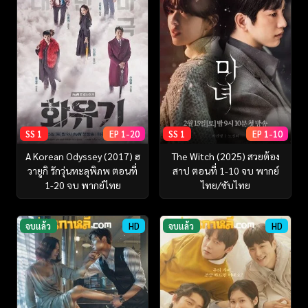
SS 1
EP 1-20
SS 1
EP 1-10
A Korean Odyssey (2017) ฮ
The Witch (2025) สวยต้อง
วายูกิ รักวุ่นทะลุพิภพ ตอนที่
สาป ตอนที่ 1-10 จบ พากย์
1-20 จบ พากย์ไทย
ไทย/ซับไทย
จบแล้ว
HD
จบแล้ว
HD