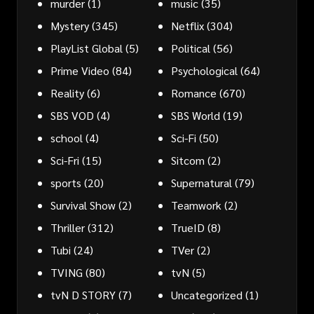
murder
(1)
music
(35)
Mystery
(345)
Netflix
(304)
PlayList Global
(5)
Political
(56)
Prime Video
(84)
Psychological
(64)
Reality
(6)
Romance
(670)
SBS VOD
(4)
SBS World
(19)
school
(4)
Sci-Fi
(50)
Sci-Fri
(15)
Sitcom
(2)
sports
(20)
Supernatural
(79)
Survival Show
(2)
Teamwork
(2)
Thriller
(312)
TrueID
(8)
Tubi
(24)
TVer
(2)
TVING
(80)
tvN
(5)
tvN D STORY
(7)
Uncategorized
(1)