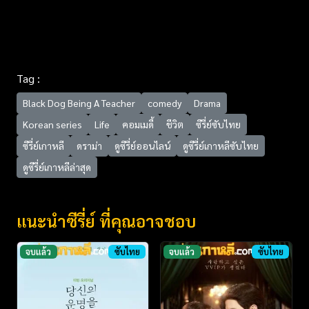
Tag :
Black Dog Being A Teacher
comedy
Drama
Korean series
Life
คอมเมดี้
ชีวิต
ซีรี่ย์ซับไทย
ซีรี่ย์เกาหลี
ดราม่า
ดูซีรี่ย์ออนไลน์
ดูซีรี่ย์เกาหลีซับไทย
ดูซีรี่ย์เกาหลีล่าสุด
แนะนำซีรี่ย์ ที่คุณอาจชอบ
จบแล้ว
ซับไทย
จบแล้ว
ซับไทย