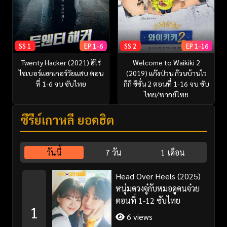
SS 1
EP 1-6
SS 2
EP 1-16
Twenty Hacker (2021) ฮีโร่
Welcome to Waikiki 2
ไซเบอร์แฮกเกอร์วัยแสบ ตอน
(2019) แก๊งป่วน ก๊วนบ้านไว
ที่ 1-6 จบ ซับไทย
กีกิ ซีซั่น 2 ตอนที่ 1-16 จบ ซับ
ไทย/พากย์ไทย
ซีรี่ย์เกาหลี ยอดฮิต
วันนี้
7 วัน
1 เดือน
Head Over Heels (2025)
หนุ่มดวงจู๋กับหมอดูคนจ๋วย
ตอนที่ 1-12 ซับไทย
1
6 views