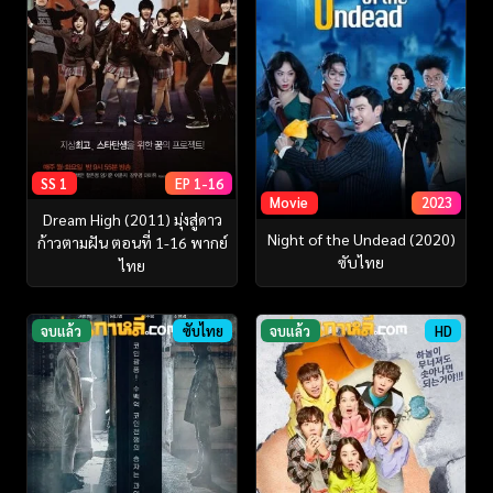
SS 1
EP 1-16
Movie
2023
Dream High (2011) มุ่งสู่ดาว
Night of the Undead (2020)
ก้าวตามฝัน ตอนที่ 1-16 พากย์
ซับไทย
ไทย
จบแล้ว
ซับไทย
จบแล้ว
HD