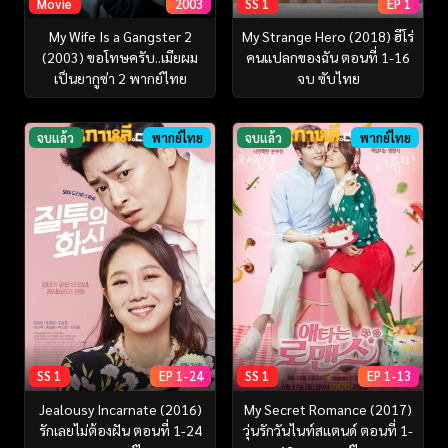
Movie
2003
SS 1
EP 1
My Wife Is a Gangster 2
My Strange Hero (2018) ฮีโร่
(2003) ขอโทษครับ..เมียผม
คนแปลกของฉัน ตอนที่ 1-16
เป็นยากูซ่า 2 พากย์ไทย
จบ ซับไทย
จบแล้ว
พากย์ไทย
จบแล้ว
พากย์ไทย
SS 1
EP 1-24
SS 1
EP 1-13
Jealousy Incarnate (2016)
My Secret Romance (2017)
รักเลยไม่ต้องฝัน ตอนที่ 1-24
วุ่นรักวันไนท์สแตนด์ ตอนที่ 1-