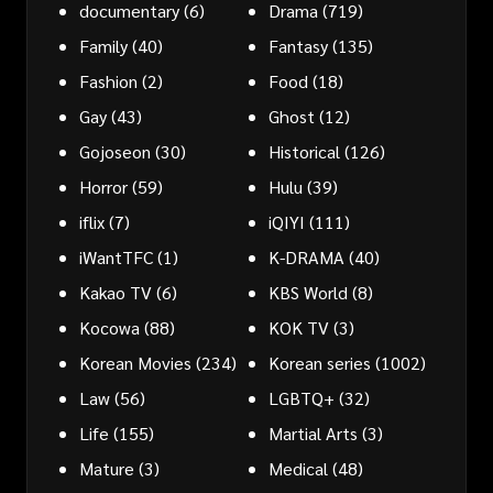
documentary
(6)
Drama
(719)
Family
(40)
Fantasy
(135)
Fashion
(2)
Food
(18)
Gay
(43)
Ghost
(12)
Gojoseon
(30)
Historical
(126)
Horror
(59)
Hulu
(39)
iflix
(7)
iQIYI
(111)
iWantTFC
(1)
K-DRAMA
(40)
Kakao TV
(6)
KBS World
(8)
Kocowa
(88)
KOK TV
(3)
Korean Movies
(234)
Korean series
(1002)
Law
(56)
LGBTQ+
(32)
Life
(155)
Martial Arts
(3)
Mature
(3)
Medical
(48)