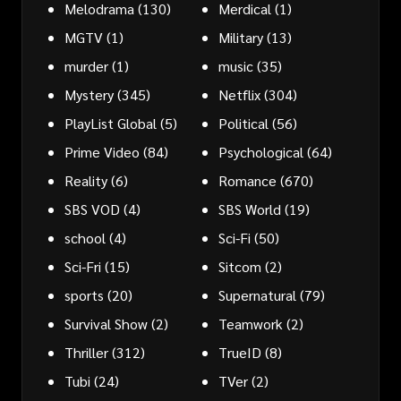
Melodrama
(130)
Merdical
(1)
MGTV
(1)
Military
(13)
murder
(1)
music
(35)
Mystery
(345)
Netflix
(304)
PlayList Global
(5)
Political
(56)
Prime Video
(84)
Psychological
(64)
Reality
(6)
Romance
(670)
SBS VOD
(4)
SBS World
(19)
school
(4)
Sci-Fi
(50)
Sci-Fri
(15)
Sitcom
(2)
sports
(20)
Supernatural
(79)
Survival Show
(2)
Teamwork
(2)
Thriller
(312)
TrueID
(8)
Tubi
(24)
TVer
(2)