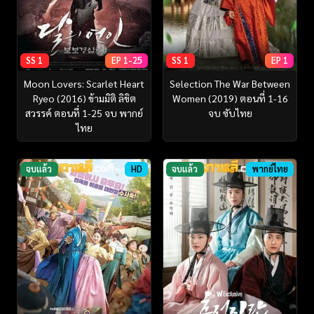
SS 1
EP 1-25
SS 1
EP 1
Moon Lovers: Scarlet Heart
Selection The War Between
Ryeo (2016) ข้ามมิติ ลิขิต
Women (2019) ตอนที่ 1-16
สวรรค์ ตอนที่ 1-25 จบ พากย์
จบ ซับไทย
ไทย
จบแล้ว
HD
จบแล้ว
พากย์ไทย