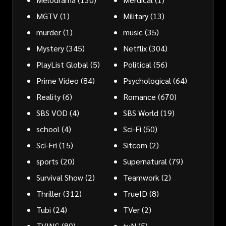
MGTV
(1)
Military
(13)
murder
(1)
music
(35)
Mystery
(345)
Netflix
(304)
PlayList Global
(5)
Political
(56)
Prime Video
(84)
Psychological
(64)
Reality
(6)
Romance
(670)
SBS VOD
(4)
SBS World
(19)
school
(4)
Sci-Fi
(50)
Sci-Fri
(15)
Sitcom
(2)
sports
(20)
Supernatural
(79)
Survival Show
(2)
Teamwork
(2)
Thriller
(312)
TrueID
(8)
Tubi
(24)
TVer
(2)
TVING
(80)
tvN
(5)