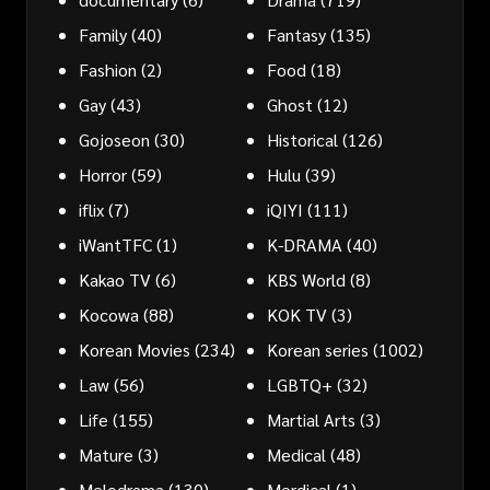
Family
(40)
Fantasy
(135)
Fashion
(2)
Food
(18)
Gay
(43)
Ghost
(12)
Gojoseon
(30)
Historical
(126)
Horror
(59)
Hulu
(39)
iflix
(7)
iQIYI
(111)
iWantTFC
(1)
K-DRAMA
(40)
Kakao TV
(6)
KBS World
(8)
Kocowa
(88)
KOK TV
(3)
Korean Movies
(234)
Korean series
(1002)
Law
(56)
LGBTQ+
(32)
Life
(155)
Martial Arts
(3)
Mature
(3)
Medical
(48)
Melodrama
(130)
Merdical
(1)