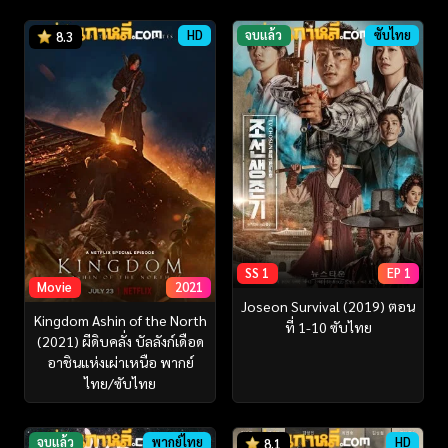
HD
จบแล้ว
ซับไทย
8.3
SS 1
EP 1
Movie
2021
Joseon Survival (2019) ตอน
Kingdom Ashin of the North
ที่ 1-10 ซับไทย
(2021) ผีดิบคลั่ง บัลลังก์เดือด
อาชินแห่งเผ่าเหนือ พากย์
ไทย/ซับไทย
จบแล้ว
พากย์ไทย
HD
8.1