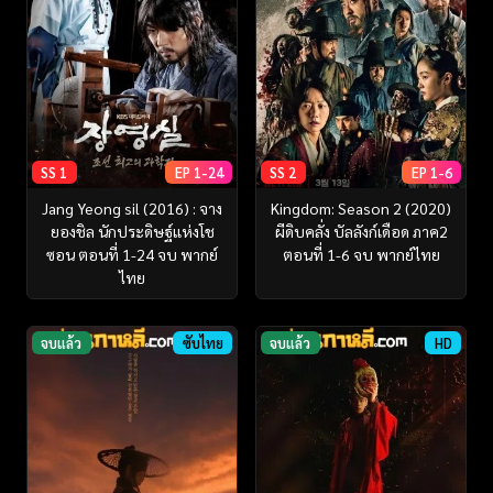
SS 1
EP 1-24
SS 2
EP 1-6
Jang Yeong sil (2016) : จาง
Kingdom: Season 2 (2020)
ยองชิล นักประดิษฐ์แห่งโช
ผีดิบคลั่ง บัลลังก์เดือด ภาค2
ซอน ตอนที่ 1-24 จบ พากย์
ตอนที่ 1-6 จบ พากย์ไทย
ไทย
จบแล้ว
ซับไทย
จบแล้ว
HD