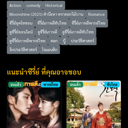
Action
comedy
Historical
Moonshine (2021) คำนึงหา คราดอกไม้บาน
Romance
ซีรี่ย์ยุคโชซอน
ซีรี่ย์เกาหลีซับไทย
ซีรี่ย์เกาหลีพากย์ไทย
ดูซีรี่ย์ออนไลน์
ดูซีรี่ย์เกาหลี
ดูซีรี่ย์เกาหลีซับไทย
ดูซีรี่ย์เกาหลีพากย์ไทย
ตลก
บู๊
ประวัติศาสตร์
อิงประวัติศาสตร์
โรแมนติก
แนะนำซีรี่ย์ ที่คุณอาจชอบ
จบแล้ว
พากย์ไทย
จบแล้ว
ซับไทย