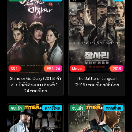
SS 1
EP 1-24
Movie
2019
Shine or Go Crazy (2015) คำ
The Battle of Jangsari
สาปรักลิขิตดวงดาว ตอนที่ 1-
(2019) พากย์ไทย/ซับไทย
24 พากย์ไทย
จบแล้ว
พากย์ไทย
จบแล้ว
พากย์ไทย