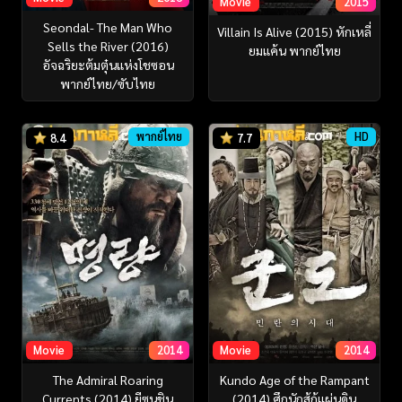
Movie
2015
Seondal- The Man Who
Villain Is Alive (2015) หักเหลี่
Sells the River (2016)
ยมแค้น พากย์ไทย
อัจฉริยะต้มตุ๋นแห่งโชซอน
พากย์ไทย/ซับไทย
พากย์ไทย
HD
8.4
7.7
Movie
2014
Movie
2014
The Admiral Roaring
Kundo Age of the Rampant
Currents (2014) ยีซุนชิน
(2014) ศึกนักสู้กู้แผ่นดิน