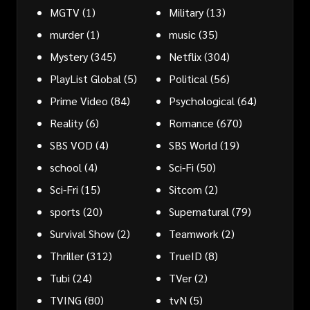
MGTV
(1)
Military
(13)
murder
(1)
music
(35)
Mystery
(345)
Netflix
(304)
PlayList Global
(5)
Political
(56)
Prime Video
(84)
Psychological
(64)
Reality
(6)
Romance
(670)
SBS VOD
(4)
SBS World
(19)
school
(4)
Sci-Fi
(50)
Sci-Fri
(15)
Sitcom
(2)
sports
(20)
Supernatural
(79)
Survival Show
(2)
Teamwork
(2)
Thriller
(312)
TrueID
(8)
Tubi
(24)
TVer
(2)
TVING
(80)
tvN
(5)