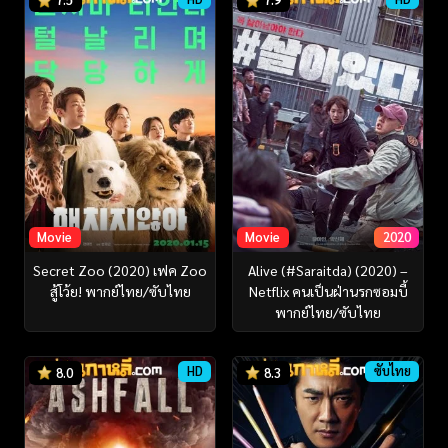
Movie
Movie
2020
Secret Zoo (2020) เฟค Zoo
Alive (#Saraitda) (2020) –
สู้โว้ย! พากย์ไทย/ซับไทย
Netflix คนเป็นฝ่านรกซอมบี้
พากย์ไทย/ซับไทย
HD
ซับไทย
8.0
8.3