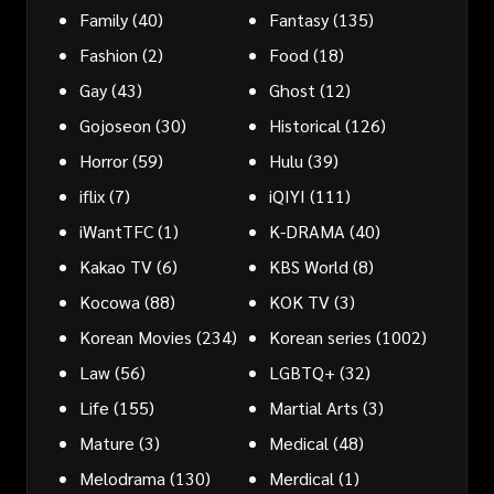
Family
(40)
Fantasy
(135)
Fashion
(2)
Food
(18)
Gay
(43)
Ghost
(12)
Gojoseon
(30)
Historical
(126)
Horror
(59)
Hulu
(39)
iflix
(7)
iQIYI
(111)
iWantTFC
(1)
K-DRAMA
(40)
Kakao TV
(6)
KBS World
(8)
Kocowa
(88)
KOK TV
(3)
Korean Movies
(234)
Korean series
(1002)
Law
(56)
LGBTQ+
(32)
Life
(155)
Martial Arts
(3)
Mature
(3)
Medical
(48)
Melodrama
(130)
Merdical
(1)