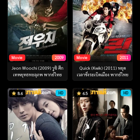
Movie
2009
Movie
2011
Jeon Woochi (2009) วูชิ ศึก
Quick (Kwik) (2011) หยุด
เทพยุทธทะลุภพ พากย์ไทย
เวลาซิ่งระเบิดเมือง พากย์ไทย
HD
HD
8.6
6.5